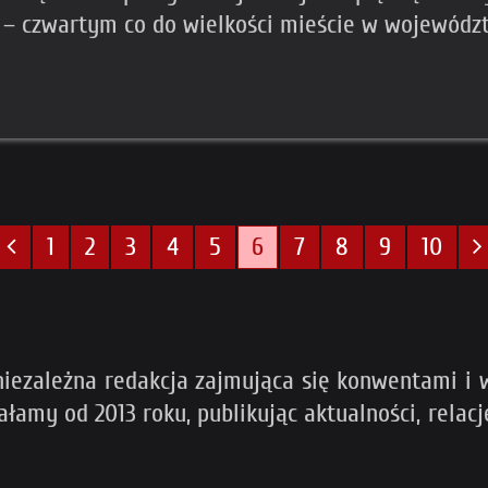
– czwartym co do wielkości mieście w wojewódz
1
2
3
4
5
6
7
8
9
10
iezależna redakcja zajmująca się konwentami i w
iałamy od 2013 roku, publikując aktualności, rela