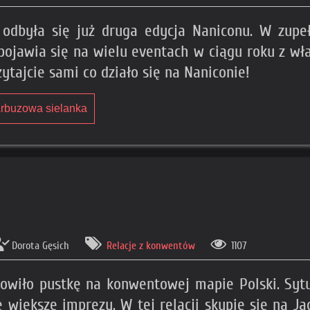
dbyła się już druga edycja Naniconu. W zupeł
ojawia się na wielu eventach w ciągu roku z wła
ytajcie sami co działo się na Naniconie!
Arbuzowa sielanka
Dorota Gęsich
Relacje z konwentów
1107
owiło pustkę na konwentowej mapie Polski. Sytu
większe imprezy. W tej relacji skupię się na J