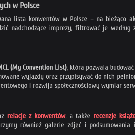
ych w Polsce
wana lista konwentów w Polsce – na bieżąco a
dzić nadchodzące imprezy, filtrować je według
CL (My Convention List)
, która pozwala budować
owane wyjazdy oraz przypisywać do nich pełnione
nwentowego i rozwija społecznościowy wymiar serw
raz
relacje z konwentów
, a także
recenzje książ
rzymy również galerie zdjęć i podsumowania 