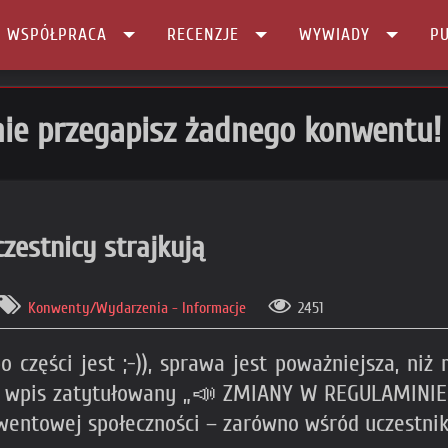
I WSPÓŁPRACA
RECENZJE
WYWIADY
PU
ie przegapisz żadnego konwentu!
zestnicy strajkują
Konwenty/Wydarzenia - Informacje
2451
po części jest ;-)), sprawa jest poważniejsza, n
rny wpis zatytułowany „📣 ZMIANY W REGULAMI
wentowej społeczności – zarówno wśród uczestnik