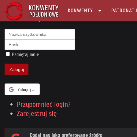
KONWENTY
PATRONAT 
Główna
CB Login
Pamiętaj mnie
Zaloguj
Zaloguj się za pomocą Google
Przypomnieć login?
Zarejestruj się
Dodaj nas jako preferowane źródło