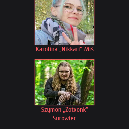
Karolina „Nikkari” Miś
Szymon „Zotxonk”
Surowiec