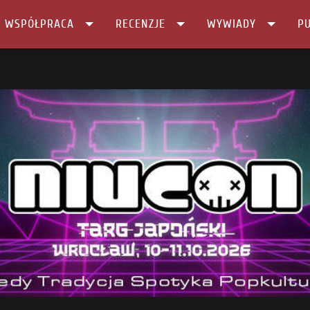
I WSPÓŁPRACA
RECENZJE
WYWIADY
PU
l Sztuki …