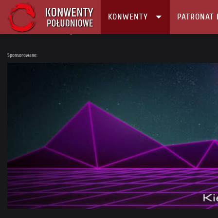
KONWENTY
PATRONAT 
Główna
Konwenty
Kalendarz i Lista konwentów
Poznański Festiwa
Sponsorowane: