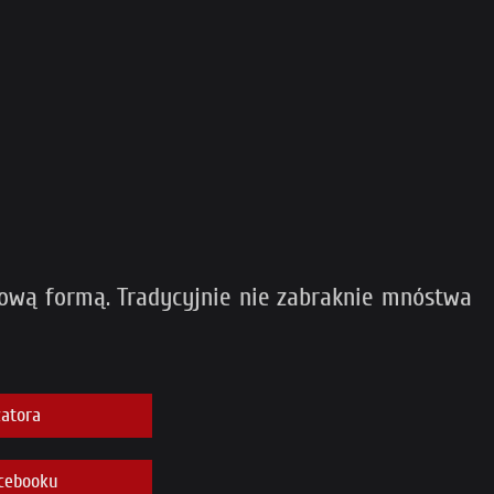
tową formą. Tradycyjnie nie zabraknie mnóstwa
atora
cebooku