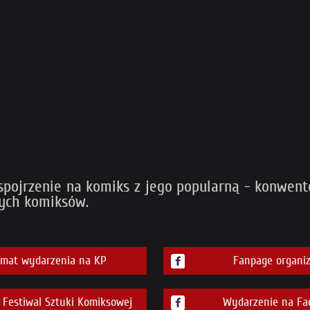
e spojrzenie na komiks z jego popularną - konwen
wych komiksów.
emat wydarzenia na KP
Fanpage organiz
Festiwal Sztuki Komiksowej
Wydarzenie na Fa