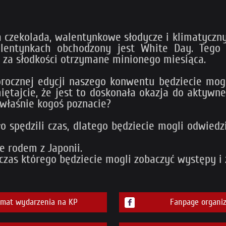
czekolada, walentynkowe słodycze i klimatyczny w
alentynkach obchodzony jest White Day. Tego
 za słodkości otrzymane minionego miesiąca.
orocznej edycji naszego konwentu będziecie mogl
ętajcie, że jest to doskonała okazja do aktywn
e właśnie kogoś poznacie?
ło spędzili czas, dlatego będziecie mogli odwied
e rodem z Japonii.
dczas którego będziecie mogli zobaczyć występy 
emat wydarzenia na KP
Fanpage organiz