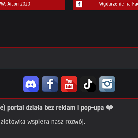
W: Aicon 2020
Wydarzenie na Fa
ie) portal działa bez reklam i pop-upa ❤️
 złotówka wspiera nasz rozwój.