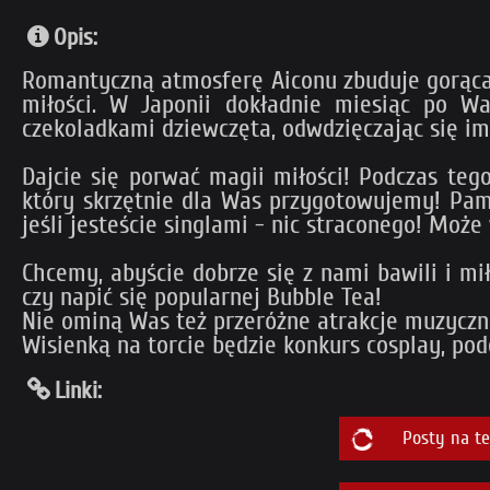
Opis:
Romantyczną atmosferę Aiconu zbuduje gorąca 
miłości. W Japonii dokładnie miesiąc po W
czekoladkami dziewczęta, odwdzięczając się im
Dajcie się porwać magii miłości! Podczas teg
który skrzętnie dla Was przygotowujemy! Pami
jeśli jesteście singlami - nic straconego! Moż
Chcemy, abyście dobrze się z nami bawili i mi
czy napić się popularnej Bubble Tea!
Nie ominą Was też przeróżne atrakcje muzyczn
Wisienką na torcie będzie konkurs cosplay, po
Linki:
Posty na t