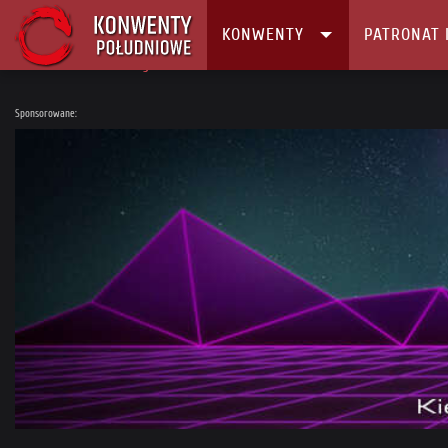
KONWENTY
PATRONAT 
Główna
Konwenty
Kalendarz i Lista konwentów
Aicon 2020
Sponsorowane: