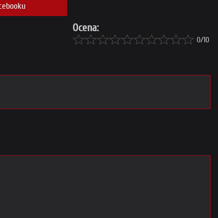
cebooku
Ocena:
0/10