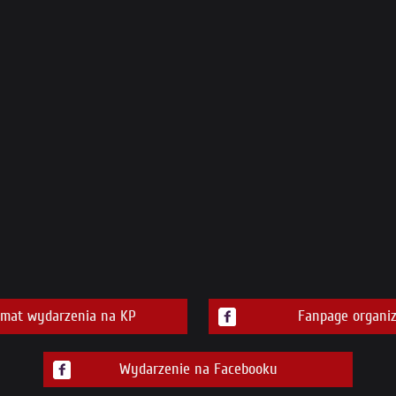
emat wydarzenia na KP
Fanpage organiz
Wydarzenie na Facebooku