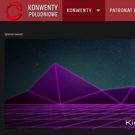
KONWENTY
PATRONAT 
Główna
Konwenty
Kalendarz i Lista konwentów
Planszówki z Be
Sponsorowane: