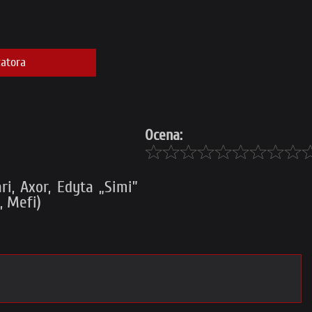
atora
Ocena:
ri, Axor, Edyta „Simi”
, Mefi)