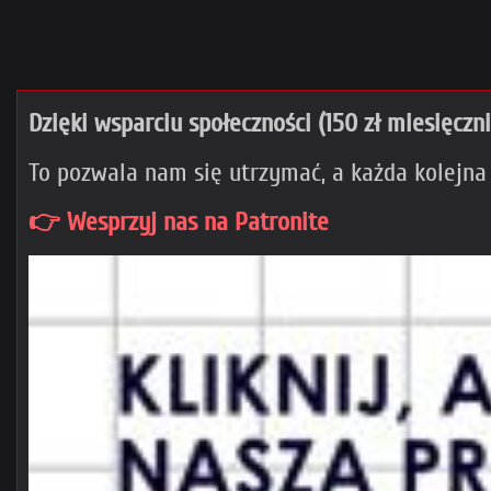
Dzięki wsparciu społeczności (150 zł miesięczn
To pozwala nam się utrzymać, a każda kolejna
👉 Wesprzyj nas na Patronite