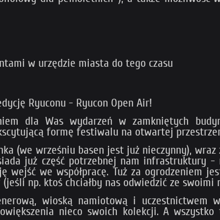
entami w urzędzie miasta do tego czasu
dycję Ryuconu - Ryucon Open Air!
niem dla Was wydarzeń w zamkniętych budy
kscytującą formę festiwalu na otwartej przestrze
ka (we wrześniu basen jest już nieczynny), wraz 
posiada już część potrzebnej nam infrastruktury
eję wejść we współpracę. Tuż za ogrodzeniem jes
 (jeśli np. ktoś chciałby nas odwiedzić ze swoimi
lenerową, wioską namiotową i uczestnictwem
owiększenia nieco swoich kolekcji. A wszystko 