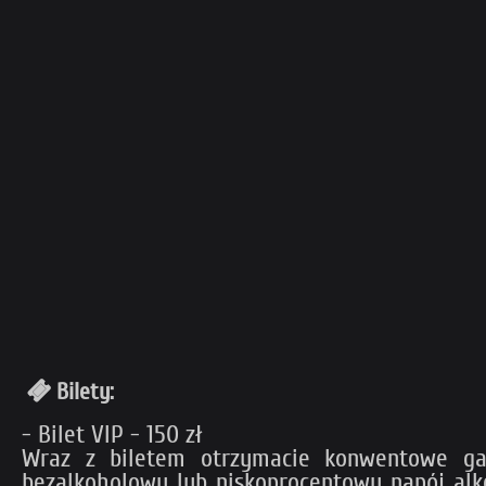
Bilety:
- Bilet VIP - 150 zł
Wraz z biletem otrzymacie konwentowe gad
bezalkoholowy lub niskoprocentowy napój alko