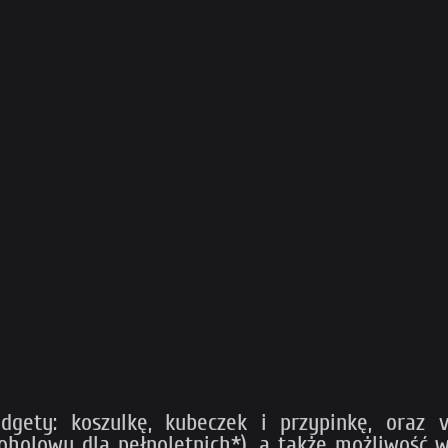
gety: koszulkę, kubeczek i przypinkę, oraz 
holowy dla pełnoletnich*), a także możliwość wej