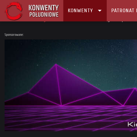
KONWENTY
PATRONAT 
Główna
Konwenty
Kalendarz i Lista konwentów
Ryucon Open Air
Sponsorowane: