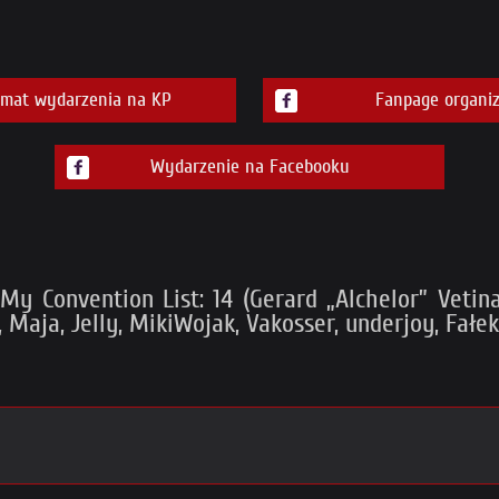
emat wydarzenia na KP
Fanpage organiz
Wydarzenie na Facebooku
y Convention List: 14 (Gerard „Alchelor” Vetina
, Maja, Jelly, MikiWojak, Vakosser, underjoy, Fałek