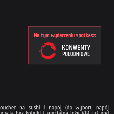
Na tym wydarzeniu spotkasz:
voucher na sushi i napój (do wyboru napój
ścia bez kolejki i specjalną lożę VIP tuż pod