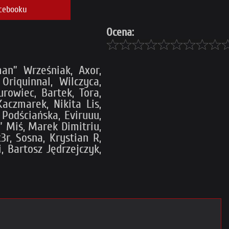
cebooku
Ocena:
an” Wrześniak, Axor,
Oriquinnal, Wilczyca,
rowiec, Bartek, Tora,
aczmarek, Nikita Lis,
 Podściańska, Eviruuu,
” Miś, Marek Dimitriu,
3r, Sosna, Krystian R,
 Bartosz Jędrzejczyk,