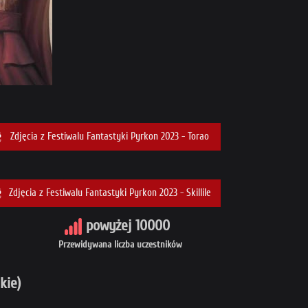
Zdjęcia z Festiwalu Fantastyki Pyrkon 2023 - Torao
Zdjęcia z Festiwalu Fantastyki Pyrkon 2023 - Skillile
powyżej 10000
Przewidywana liczba uczestników
kie)