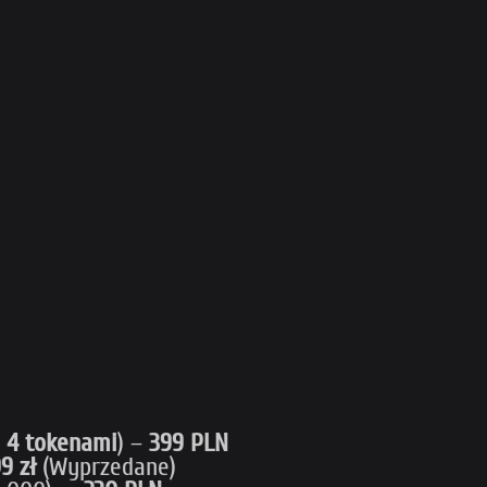
i
4 tokenami
) –
399 PLN
9 zł
(Wyprzedane)