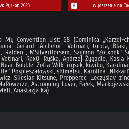
: Pyrkon 2023
Wydarzenie na Fa
o My Convention List: 68 (Dominika „Karzeł-ch
na, Gerard „Alchelor” Vetinari, torcia, Blaki, 
, Raiden , MSilverHorsem, Szymon "Zotxonk" Su
 Vetinari, RaxO, Ryśka, Andrzej Żygadlo, Kasia K
ar Bubble, Zofia Wilk, irysek, kiwibo, Karolina
le" Pospieszałowski, shimetsu, Karolina „Nikkari
icz, Silesian_Kitsune, Prepperec, Ŀeczyslav, z1nc
NaRowerze, Astronomy Lover, Fałek, Mackojewski,
 Mefi, Anastazja Ka)