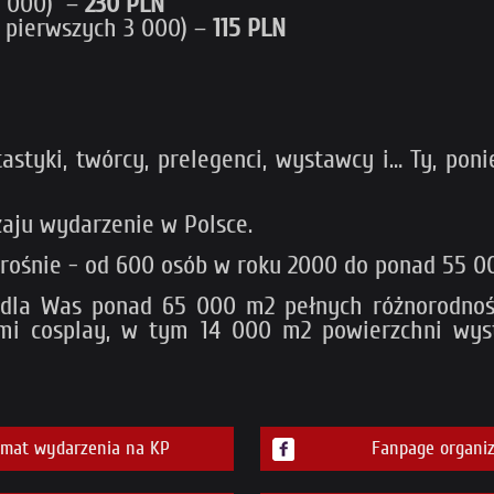
0 000) –
230 PLN
 pierwszych 3 000) –
115 PLN
tastyki, twórcy, prelegenci, wystawcy i… Ty, pon
zaju wydarzenie w Polsce.
 rośnie - od 600 osób w roku 2000 do ponad 55 0
e dla Was ponad 65 000 m2 pełnych różnorodnośc
i cosplay, w tym 14 000 m2 powierzchni wysta
emat wydarzenia na KP
Fanpage organiz