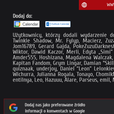
WWW
Dodaj do:
Użytkownicy, którzy dodali wydarzenie d
Twinkle Shadow, Mr. Fylyp, Macierz, Zuzan
Jom16789, Gerard Gajda, PokeZuzuDarknest
Wiktor, Dawid Kaczor, Merli, Edyta „Simi”
Amder555, Hoshizana, Magdalena Walczak, Ne
Kapitan Fandom, Grym Lingar, Damian "Skilli
quiznaak, underjoy, Daniel “Leon” Lelonkiew
Wichurra, Julianna Rogala, Tonayo, Chomik
entilnya, Leo, Hazuuu, Alare, Parseus, emil,
Dodaj nas jako preferowane źródło
informacji o konwentach w Google