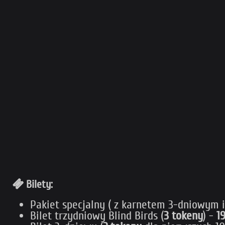
Bilety:
Pakiet specjalny ( z karnetem 3-dniowym 
Bilet trzydniowy Blind Birds (
3 tokeny
) -
19