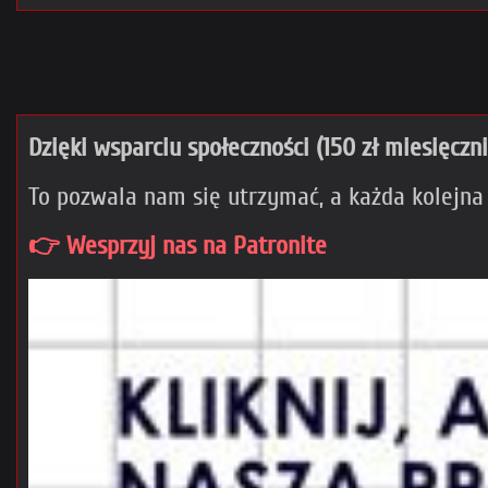
Dzięki wsparciu społeczności (150 zł miesięczn
To pozwala nam się utrzymać, a każda kolejna
👉 Wesprzyj nas na Patronite