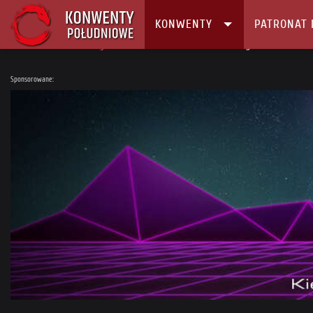
KONWENTY
PATRONAT 
Główna
Konwenty
Kalendarz i Lista konwentów
Pyrkon 2023
Sponsorowane: