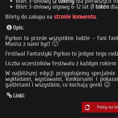
Bilet 3-dniowy (
2 tokeny
dla pierwszych 1
Bilet 3-dniowy ulgowy 6-12 lat (
1 token
dla
Bilety do zakupu na
stronie konwentu
.
Opis:
Pyrkon to przede wszystkim ludzie – fani fan
Musisz z nami być! 🙂
Festiwal Fantastyki Pyrkon to jedyne tego rod
Liczba uczestników festiwalu z każdym rokiem
W najbliższej edycji przygotujemy specjalni
wykładami, wystawami, konkursami i pokazam
gadżetami i wszystkim, co kochają geeki 😉
Linki:
Posty na t