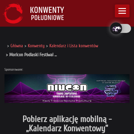
Główna
Konwenty
Kalendarz i Lista konwentów
Moricon Podlaski Festiwal …
Sponsorowane:
Pobierz aplikację mobilną -
„Kalendarz Konwentowy”