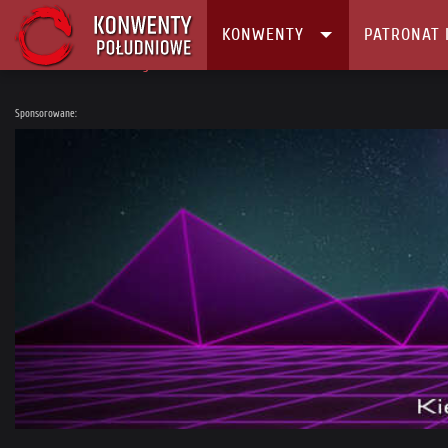
KONWENTY
PATRONAT 
Główna
Konwenty
Kalendarz i Lista konwentów
Minicon 2015
Sponsorowane: