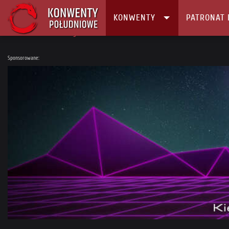
KONWENTY
PATRONAT 
Główna
Konwenty
Kalendarz i Lista konwentów
VI Stalowe Granie
Sponsorowane: