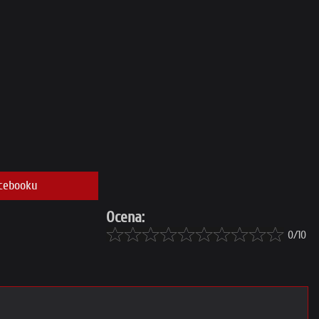
cebooku
Ocena:
0/10