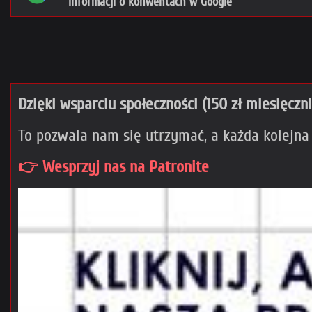
informacji o konwentach w Google
Dzięki wsparciu społeczności (150 zł miesięczn
To pozwala nam się utrzymać, a każda kolejna
👉 Wesprzyj nas na Patronite