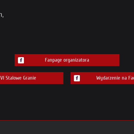
h,
Fanpage organizatora
I Stalowe Granie
Wydarzenie na Fa