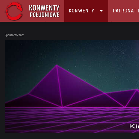
KONWENTY
PATRONAT 
Główna
Konwenty
Kalendarz i Lista konwentów
Kapitularz 2023 –
Sponsorowane: