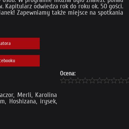
. Kapitularz odwiedza rok do roku ok. 50 gości.
zianek! Zapewniamy także miejsce na spotkania
atora
cebooku
Ocena:
czor, Merli, Karolina
m, Hoshizana, irysek,