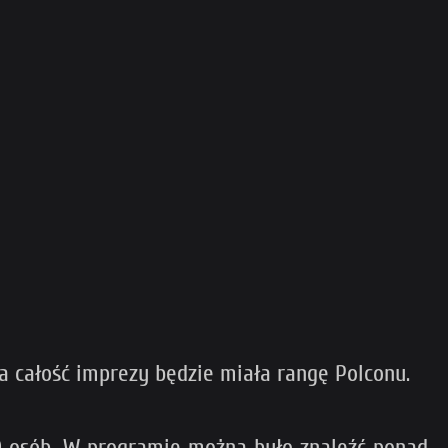
a całość imprezy będzie miała rangę Polconu.
00 osób. W programie można było znaleźć ponad