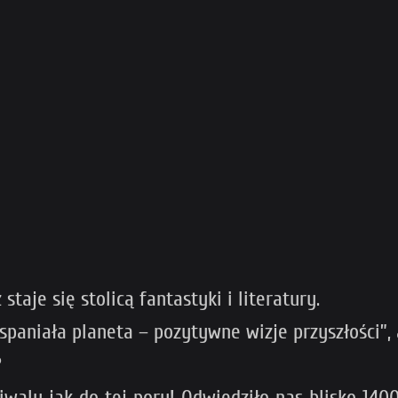
aje się stolicą fantastyki i literatury.
aniała planeta – pozytywne wizje przyszłości”, 
?
tiwalu jak do tej pory! Odwiedziło nas blisko 14