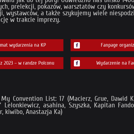
ch, prelekcji, pokazów, warsztatów czy konkursów
ji, wystawców, a także szykujemy wiele niespod
cję w trakcie imprezy.
emat wydarzenia na KP
Fanpage organiz
z 2023 – w randze Polconu
Wydarzenie na Fa
My Convention List: 17 (Macierz, Grue, Dawid Ka
” Lelonkiewicz, asahina, Szyszka, Kapitan Fando
, kiwibo, Anastazja Ka)