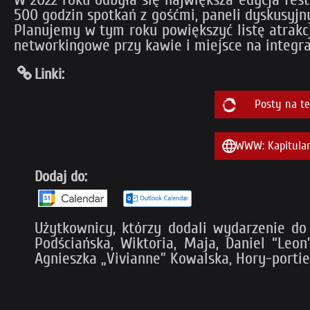
500 godzin spotkań z gośćmi, paneli dyskusyjny
Planujemy w tym roku powiększyć listę atrakc
networkingowe przy kawie i miejsce na integra
Linki:
Posty na t
WWW: Kapitular
Dodaj do:
Użytkownicy, którzy dodali wydarzenie do 
Podściańska, Wiktoria, Maja, Daniel “Leon
Agnieszka „Vivianne” Kowalska, Hory-portier