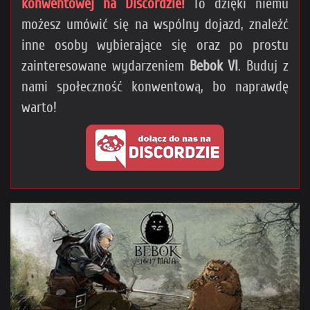
konwentowej na Discordzie!
To dzięki niemu
(i zgarnąć bonusy dla wspierających).
możesz umówić się na wspólny dojazd, znaleźć
Cel to 150 zł miesięcznie (obecnie: 120 zł).
inne osoby wybierające się oraz po prostu
Po jego osiągnięciu wyłączamy reklamy i ten pop-up.
zainteresowane wydarzeniem
Bebok VI
. Buduj z
nami społeczność konwentową, bo naprawdę
>>
Sprawdź też, na co dokładnie idą pieniądze
<<
warto!
Loading...
×