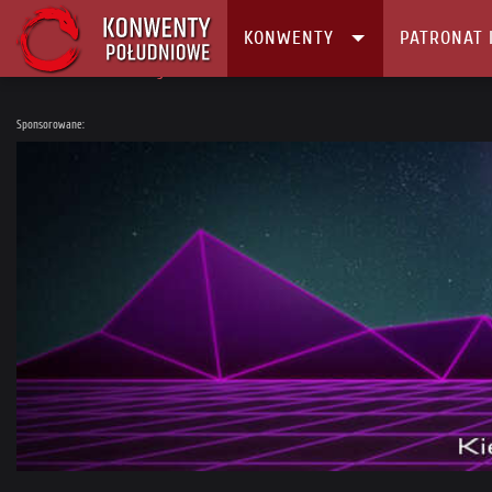
KONWENTY
PATRONAT 
Główna
Konwenty
Kalendarz i Lista konwentów
Funcon 2023
Sponsorowane: