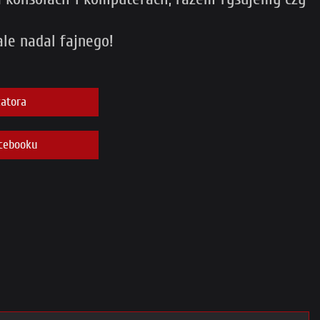
ale nadal fajnego!
atora
cebooku