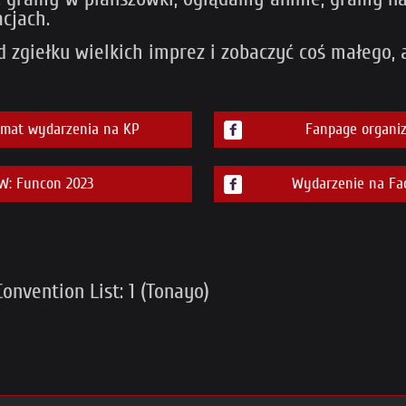
cjach.
 zgiełku wielkich imprez i zobaczyć coś małego, 
emat wydarzenia na KP
Fanpage organiz
: Funcon 2023
Wydarzenie na Fa
nvention List: 1 (Tonayo)