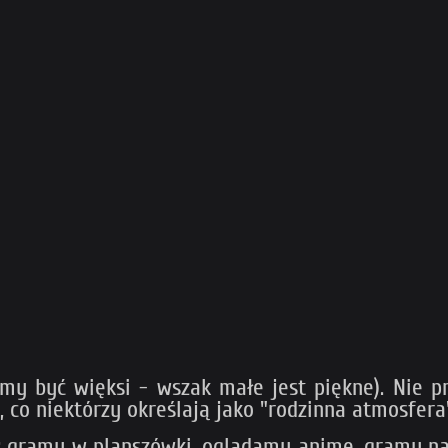
emy być więksi - wszak małe jest piękne). Nie p
, co niektórzy określają jako "rodzinna atmosfera
a; gramy w planszówki, oglądamy anime, gramy na