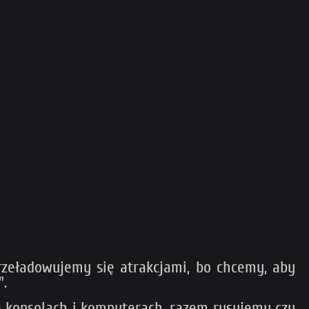
rzeładowujemy się atrakcjami, bo chcemy, aby
".
 konsolach i komputerach, razem rysujemy czy