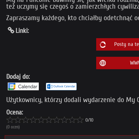
też uczymy się czegoś o zamierzchłych cywiliza
Zapraszamy każdego, kto chciałby odetchnąć od
Linki:
Posty na t
WWW
Dodaj do:
Użytkownicy, którzy dodali wydarzenie do My Co
Ocena:
0/10
(0 ocen)