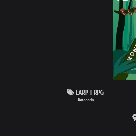
LARP i RPG
Kategoria