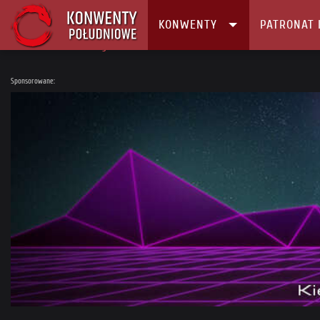
KONWENTY
PATRONAT 
Główna
Konwenty
Kalendarz i Lista konwentów
Nautiliada vol. 2
Sponsorowane: