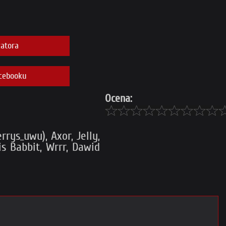
atora
cebooku
Ocena:
rys_uwu), Axor, Jelly,
is Babbit, Wrrr, Dawid