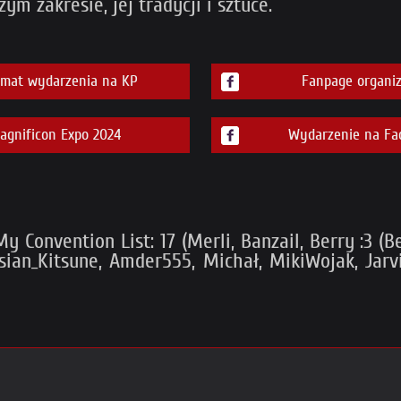
ym zakresie, jej tradycji i sztuce.
emat wydarzenia na KP
Fanpage organiz
gnificon Expo 2024
Wydarzenie na Fa
Convention List: 17 (Merli, Banzail, Berry :3 (Ber
sian_Kitsune, Amder555, Michał, MikiWojak, Jarv