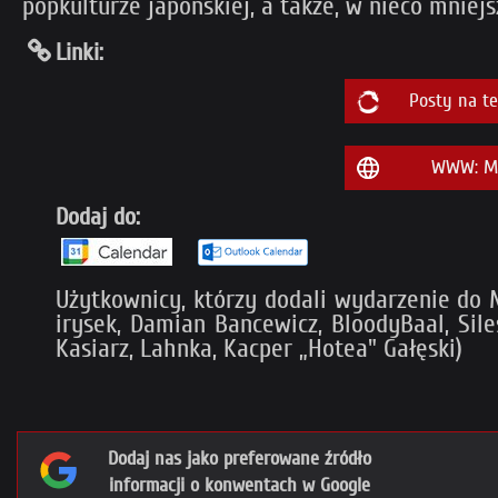
popkulturze japońskiej, a także, w nieco mniejsz
Linki:
Posty na t
WWW: Ma
Dodaj do:
Użytkownicy, którzy dodali wydarzenie do My 
irysek, Damian Bancewicz, BloodyBaal, Sile
Kasiarz, Lahnka, Kacper „Hotea" Gałęski)
Dodaj nas jako preferowane źródło
informacji o konwentach w Google