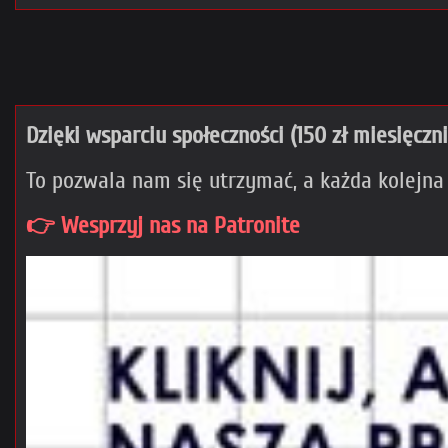
Dzięki wsparciu społeczności (150 zł miesięczn
To pozwala nam się utrzymać, a każda kolejna
👉 Wesprzyj nas na Patronite