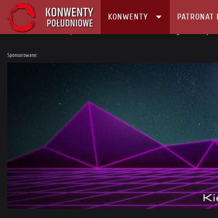
KONWENTY
PATRONAT 
Główna
Konwenty
Kalendarz i Lista konwentów
Magnificon Expo 
Sponsorowane: