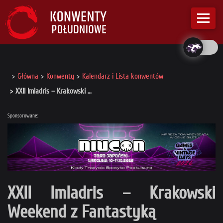
Główna
Konwenty
Kalendarz i Lista konwentów
XXII Imladris – Krakowski …
Sponsorowane:
XXII Imladris – Krakowski
Weekend z Fantastyką