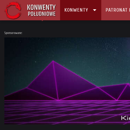
KONWENTY
PATRONAT 
Główna
Konwenty
Kalendarz i Lista konwentów
Ziemie Jałowe XVI
Sponsorowane: