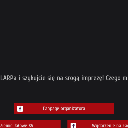
LARPa i szykujcie się na srogą imprezę! Czego m
Fanpage organizatora
iemie Jałowe XVI
Wydarzenie na Fa