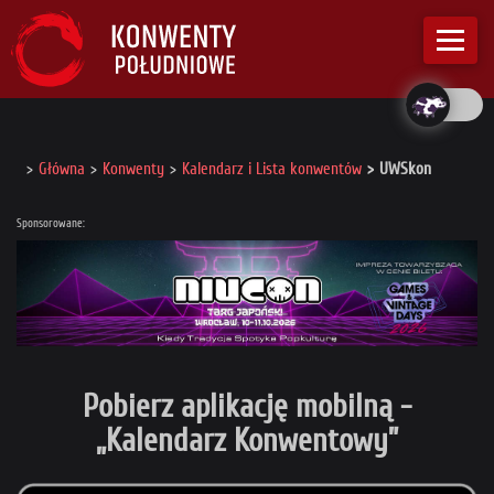
Główna
Konwenty
Kalendarz i Lista konwentów
UWSkon
Sponsorowane:
Pobierz aplikację mobilną -
„Kalendarz Konwentowy”