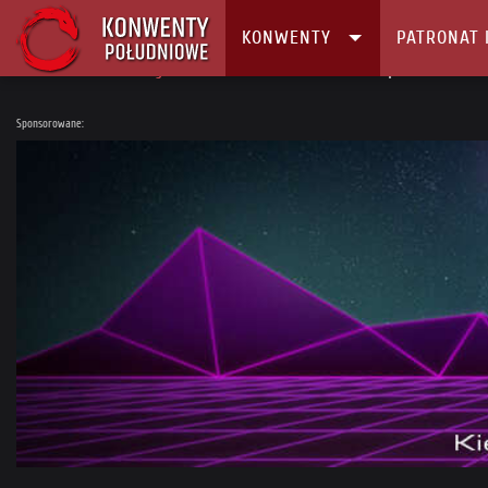
KONWENTY
PATRONAT 
Główna
Konwenty
Kalendarz i Lista konwentów
JaponCon 2017
Sponsorowane: