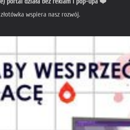
ie) portal działa bez reklam i pop-upa ❤️
 złotówka wspiera nasz rozwój.