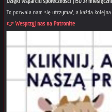
Dzięki wsparciu społeczności (150 zł miesięczn
To pozwala nam się utrzymać, a każda kolejna
👉 Wesprzyj nas na Patronite