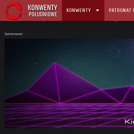
KONWENTY
PATRONAT 
Główna
Konwenty
Kalendarz i Lista konwentów
Podkarpacki Festi
Sponsorowane: