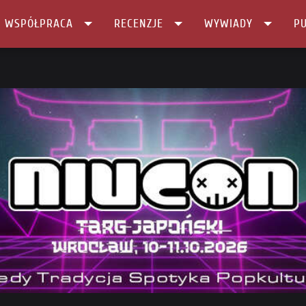
I WSPÓŁPRACA
RECENZJE
WYWIADY
PU
wal …