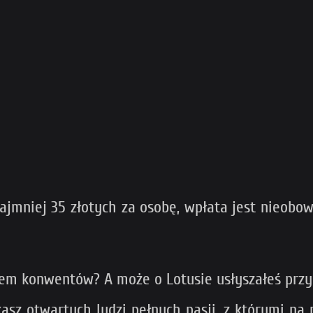
najmniej 35 złotych za osobę, wpłata jest nieobo
lcem konwentów? A może o Lotusie usłyszałeś prz
tkasz otwartych ludzi pełnych pasji, z którymi na