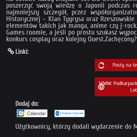
poszerzyć swoją wiedzę o Japonii podczas ró
najmniejszy szczegół, przez współorganizat
Historycznej – Klan Tygrysa oraz Rzeszowskie 
elementów takich jak manga, anime czy j-rock.
Games roomie, a jeśli po prostu szukasz wypocz
konkurs cosplay oraz kolejny Quest.Zachęcony? 
Linki:
Posty na t
WWW: Podkarpacki
Lot
Dodaj do:
Użytkownicy, którzy dodali wydarzenie do My