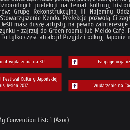
żnorodnych prelekcji na temat kultury, histor
orów: Grupę Rekonstrukcyjną III Najemny Oddzi
Stowarzyszenie Kendo. Prelekcje pozwolą Ci zagł
Jeśli masz duszę artysty, na pewno zainteresuje
ynku - zajrzyj do Green roomu lub Meido Café. Po
To tylko część atrakcji! Przyjdź i odkryj Japonię 
emat wydarzenia na KP
Fanpage organiz
 Festiwal Kultury Japońskiej
us Jesień 2017
Wydarzenie na Fa
 Convention List: 1 (Axor)