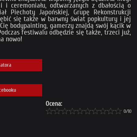
ii i ceremoniału, odtwarzanych z dbałością o
ał Piechoty Japońskiej, Grupę Rekonstrukcji
ębić się także w barwny świat popkultury i jej
 Cię bodypainting, gamerzy znajdą swój kącik w
dczas festiwalu odbędzie się także, trzeci już,
na nowo!
atora
cebooku
Ocena:
0/10