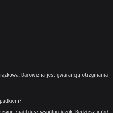
wiązkowa. Darowizna jest gwarancją otrzymania
ypadkiem?
 pewno znajdziesz wspólny język. Będziesz mógł