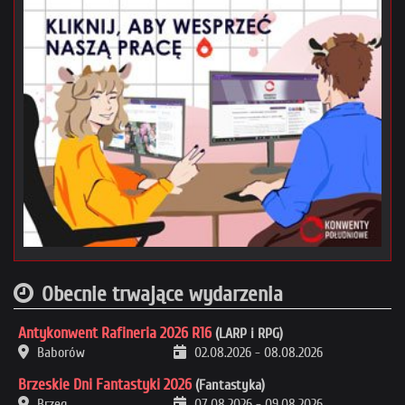
Obecnie trwające wydarzenia
Antykonwent Rafineria 2026 R16
(LARP i RPG)
Baborów
02.08.2026
-
08.08.2026
Brzeskie Dni Fantastyki 2026
(Fantastyka)
Brzeg
07.08.2026
-
09.08.2026