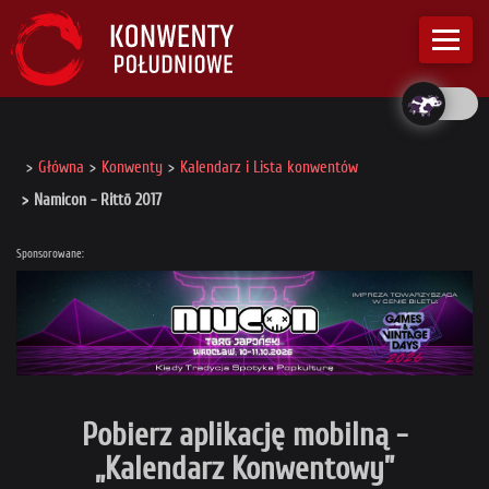
Główna
Konwenty
Kalendarz i Lista konwentów
Namicon - Rittō 2017
Sponsorowane:
Pobierz aplikację mobilną -
„Kalendarz Konwentowy”