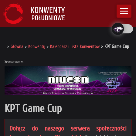
Główna
Konwenty
Kalendarz i Lista konwentów
KPT Game Cup
Sponsorowane:
KPT Game Cup
Dołącz do naszego serwera społeczności