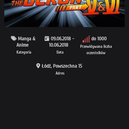
Manga &
09.06.2018 -
do 1000
Anime
10.06.2018
Przewidywana liczba
Kategoria
Data
uczestników
Łódź, Powszechna 15
Adres