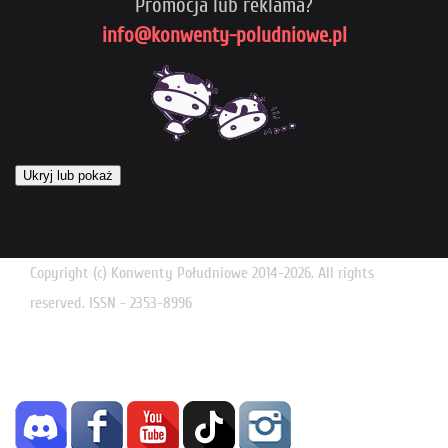
Promocja lub reklama?
info@konwenty-poludniowe.pl
Ukryj lub pokaż
Copyright (c) Konwenty Południowe 2014-2026. All rights
reserved. ISSN - 2353-8996