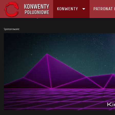
KONWENTY
PATRONAT 
Główna
Konwenty
Kalendarz i Lista konwentów
Chibimatsuri 5: H
Sponsorowane: