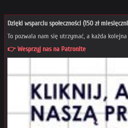
Dzięki wsparciu społeczności (150 zł miesięczn
To pozwala nam się utrzymać, a każda kolejna
👉 Wesprzyj nas na Patronite