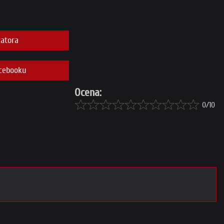
atora
cebooku
Ocena:
0/10