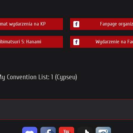
emat wydarzenia na KP
Fanpage organiz
bimatsuri 5: Hanami
Wydarzenie na Fa
y Convention List: 1 (Cypseu)