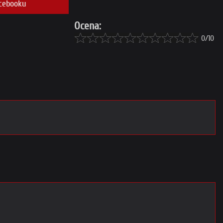
cebooku
Ocena:
0/10