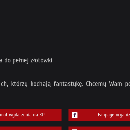
a do pełnej złotówki
kich, którzy kochają fantastykę. Chcemy Wam po
emat wydarzenia na KP
Fanpage organiz