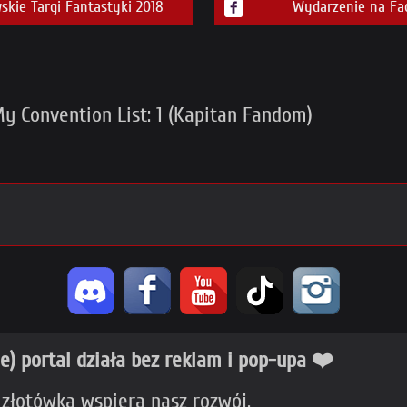
ie Targi Fantastyki 2018
Wydarzenie na Fa
y Convention List: 1 (Kapitan Fandom)
ie) portal działa bez reklam i pop-upa ❤️
 złotówka wspiera nasz rozwój.