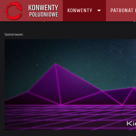
KONWENTY
PATRONAT 
Główna
Konwenty
Kalendarz i Lista konwentów
Warszawskie Targi
Sponsorowane: