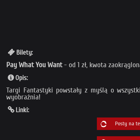
Bilety:
Pay What You Want
- od 1 zł, kwota zaokrąglon
Opis:
Targi Fantastyki powstały z myślą o wszyst
wyobraźnia!
Linki:
Posty na t