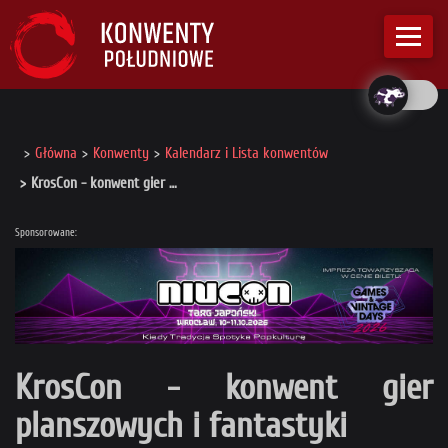
Główna
Konwenty
Kalendarz i Lista konwentów
KrosCon - konwent gier …
Sponsorowane:
KrosCon - konwent gier
planszowych i fantastyki