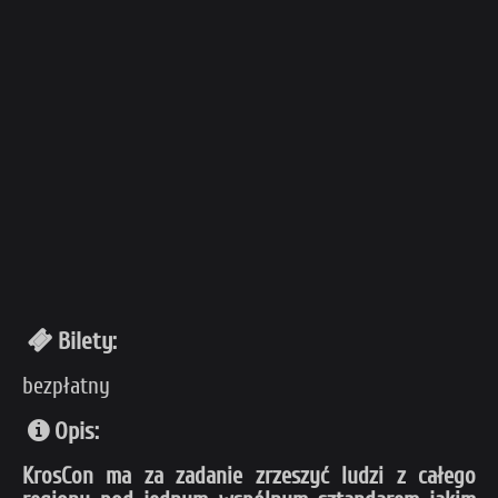
Bilety:
bezpłatny
Opis:
KrosCon ma za zadanie zrzeszyć ludzi z całego