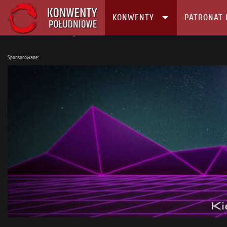
KONWENTY
PATRONAT 
Główna
Konwenty
Kalendarz i Lista konwentów
Festiwal Gier Pla
Sponsorowane: