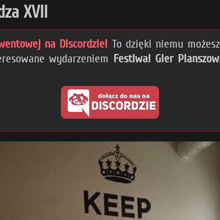
dza XVII
wentowej na Discordzie!
To dzięki niemu możesz 
nteresowane wydarzeniem
Festiwal Gier Planszow