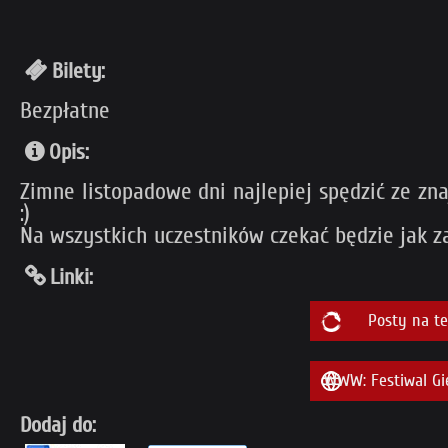
Bilety:
Bezpłatne
Opis:
Zimne listopadowe dni najlepiej spędzić ze zna
:)
Na wszystkich uczestników czekać będzie jak za
Linki:
Posty na t
WWW: Festiwal Gi
Dodaj do: