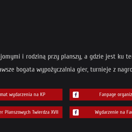
jomymi i rodziną przy planszy, a gdzie jest ku te
wsze bogata wypożyczalnia gier, turnieje z nagro
emat wydarzenia na KP
Fanpage organiz
er Planszowych Twierdza XVII
Wydarzenie na Fa