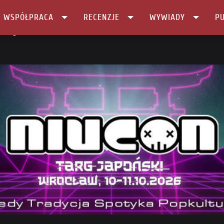
I WSPÓŁPRACA
RECENZJE
WYWIADY
PU
nszowych …