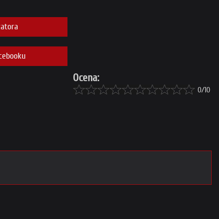
atora
cebooku
Ocena:
0/10