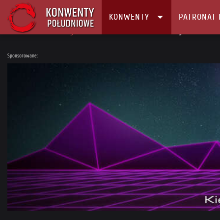
KONWENTY
PATRONAT 
Główna
Konwenty
Kalendarz i Lista konwentów
Kregulcowe Dni: U
Sponsorowane: