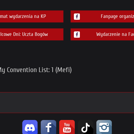
emat wydarzenia na KP
Fanpage organiz
cowe Dni: Uczta Bogów
Wydarzenie na Fa
 Convention List: 1 (Mefi)