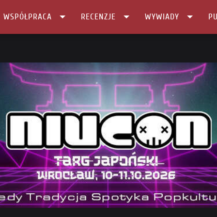
I WSPÓŁPRACA
RECENZJE
WYWIADY
PU
czta …