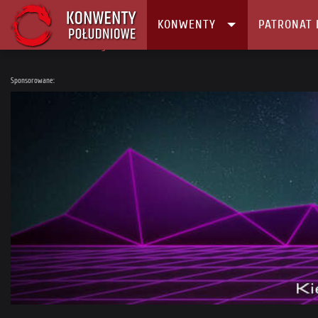
KONWENTY
PATRONAT 
Główna
Konwenty
Kalendarz i Lista konwentów
ANTYkonwent Rafi
Sponsorowane: