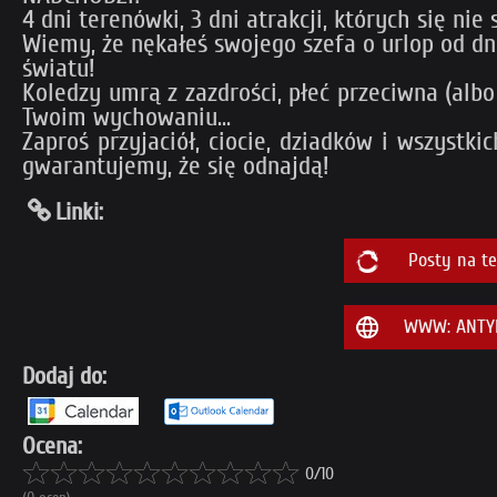
4 dni terenówki, 3 dni atrakcji, których się ni
Wiemy, że nękałeś swojego szefa o urlop od dn
światu!
Koledzy umrą z zazdrości, płeć przeciwna (alb
Twoim wychowaniu...
Zaproś przyjaciół, ciocie, dziadków i wszystki
gwarantujemy, że się odnajdą!
Linki:
Posty na t
WWW: ANTYk
Dodaj do:
Ocena:
0/10