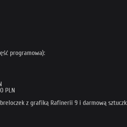
zęść programowa):
N
60 PLN
eloczek z grafiką Rafinerii 9 i darmową sztuczk