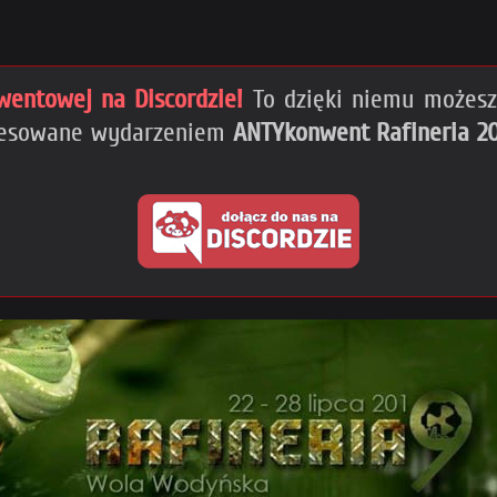
wentowej na Discordzie!
To dzięki niemu możesz 
teresowane wydarzeniem
ANTYkonwent Rafineria 2