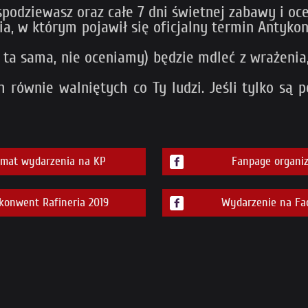
e spodziewasz oraz całe 7 dni świetnej zabawy i oc
ia, w którym pojawił się oficjalny termin Antyko
o ta sama, nie oceniamy) będzie mdleć z wrażenia
ch równie walniętych co Ty ludzi. Jeśli tylko są p
emat wydarzenia na KP
Fanpage organiz
onwent Rafineria 2019
Wydarzenie na Fa