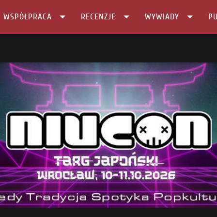
I WSPÓŁPRACA
RECENZJE
WYWIADY
PU
neria …