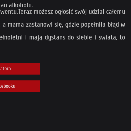
ean alkoholu.
nwentu.Teraz możesz ogłosić swój udział całemu
, a mama zastanowi się, gdzie popełniła błąd w
ełnoletni i mają dystans do siebie i świata, to
atora
cebooku