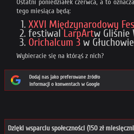
Ostatni poniedziałek czerwca, a to oznacz
tego miesiąca będą:
XXVI Międzynarodowy Fest
festiwal
LarpArt
w Gliśnie
Orichalcum 3
w Głuchowie 
Wybieracie się na którąś z nich?
Dodaj nas jako preferowane źródło
informacji o konwentach w Google
Dzięki wsparciu społeczności (150 zł miesięczn