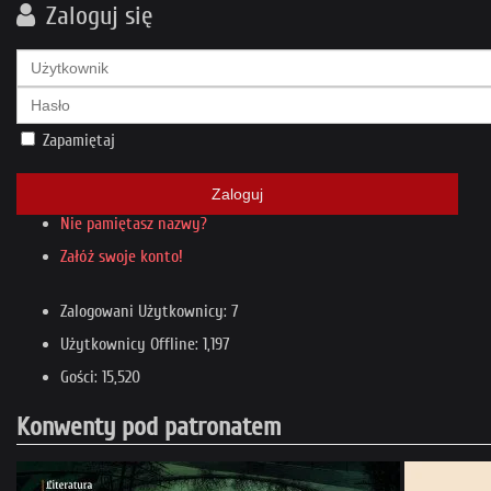
Zaloguj się
Zapamiętaj
Nie pamiętasz hasła?
Zaloguj
Nie pamiętasz nazwy?
Załóż swoje konto!
Zalogowani Użytkownicy: 7
Użytkownicy Offline: 1,197
Gości: 15,520
Konwenty pod patronatem