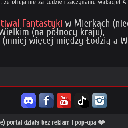
a, że oficjalnie za tydzień zaczynamy wakacje! A
iwal Fantastyki
w Mierkach (nied
 Wielkim (na północy kraju),
(mniej więcej między Łodzią a W
ie) portal działa bez reklam i pop-upa ❤️