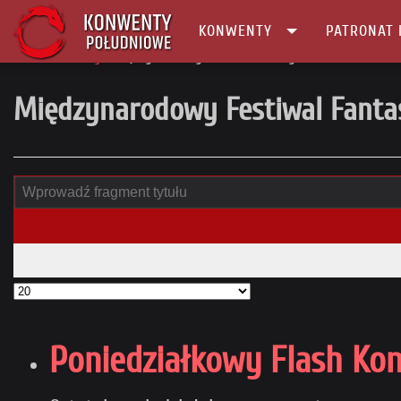
KONWENTY
PATRONAT 
Główna
tag
Międzynarodowy Festiwal Fantastyki
Międzynarodowy Festiwal Fanta
Poniedziałkowy Flash Ko