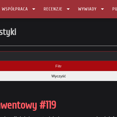
I WSPÓŁPRACA
RECENZJE
WYWIADY
PU
styki
Filtr
Wyczyść
nwentowy #119