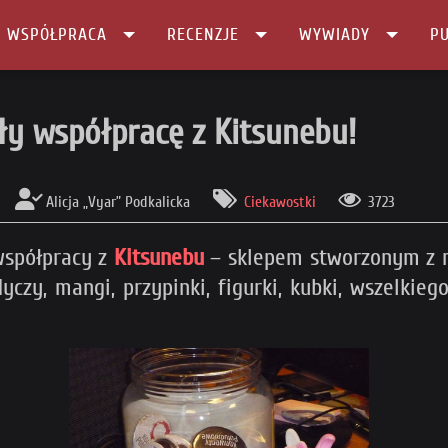
I WSPÓŁPRACA
RECENZJE
WYWIADY
PU
Kitsunebu!
y współpracę z Kitsunebu!
Alicja „Vyar” Podkalicka
Ciekawostki
3723
współpracy z
Kitsunebu
– sklepem stworzonym z m
zy, mangi, przypinki, figurki, kubki, wszelkiego 