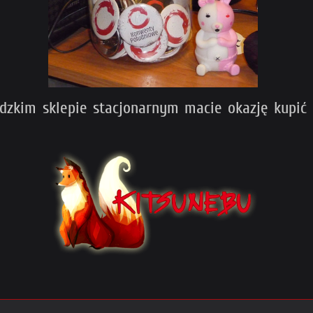
ódzkim sklepie stacjonarnym macie okazję kupić