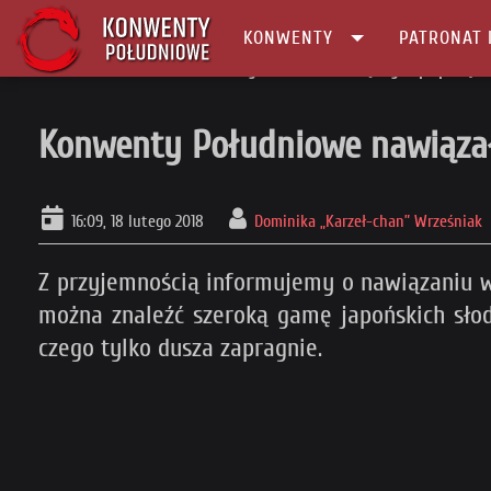
KONWENTY
PATRONAT 
Główna
Ciekawostki
Konwenty Południowe nawiązały współpracę z 
Konwenty Południowe nawiązał
16:09, 18 lutego 2018
Dominika „Karzeł-chan” Wrześniak
Z przyjemnością informujemy o nawiązaniu 
można znaleźć szeroką gamę japońskich słodyc
czego tylko dusza zapragnie.