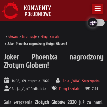
Główna
Informacje
Filmy i seriale
Joker Phoenixa nagrodzony Złotym Globem!
Joker Phoenixa nagrodzony
Złotym Globem!
14:08, 09 stycznia 2020
Ania „Wiła” Strączyńska
Alicja „Vyar” Podkalicka
Filmy i seriale
2144
Gala wręczenia
Złotych Globów 2020
już za nami.