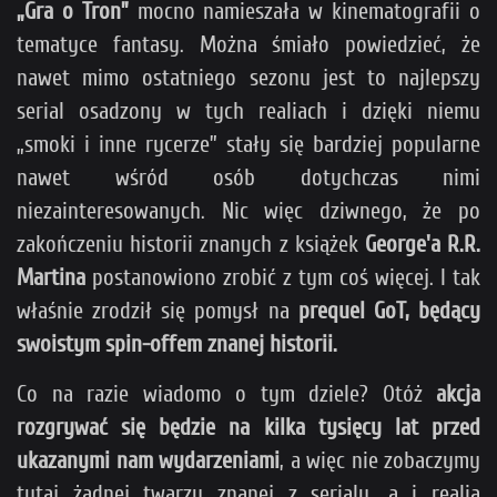
„Gra o Tron”
mocno namieszała w kinematografii o
tematyce fantasy. Można śmiało powiedzieć, że
nawet mimo ostatniego sezonu jest to najlepszy
serial osadzony w tych realiach i dzięki niemu
„smoki i inne rycerze” stały się bardziej popularne
nawet wśród osób dotychczas nimi
niezainteresowanych. Nic więc dziwnego, że po
zakończeniu historii znanych z książek
George'a R.R.
Martina
postanowiono zrobić z tym coś więcej. I tak
właśnie zrodził się pomysł na
prequel GoT, będący
swoistym spin-offem znanej historii.
Co na razie wiadomo o tym dziele? Otóż
akcja
rozgrywać się będzie na kilka tysięcy lat przed
ukazanymi nam wydarzeniami
, a więc nie zobaczymy
tutaj żadnej twarzy znanej z serialu, a i realia