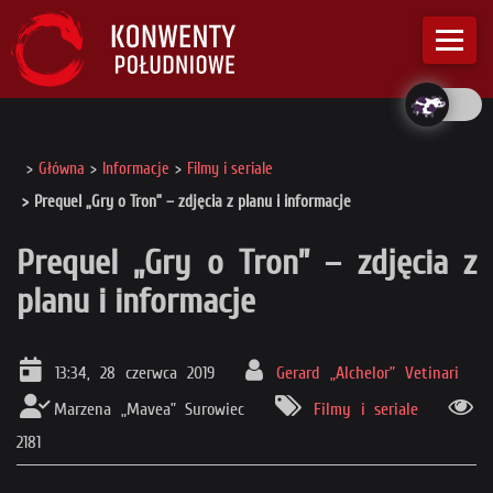
Główna
Informacje
Filmy i seriale
Prequel „Gry o Tron” – zdjęcia z planu i informacje
Prequel „Gry o Tron” – zdjęcia z
planu i informacje
13:34, 28 czerwca 2019
Gerard „Alchelor” Vetinari
Marzena „Mavea” Surowiec
Filmy i seriale
2181