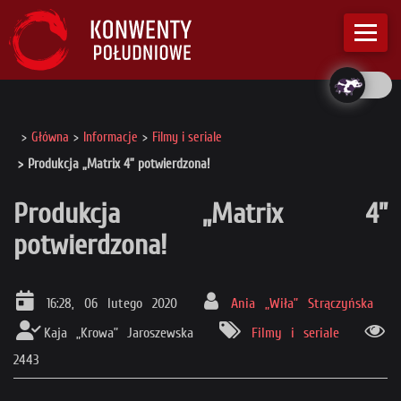
Główna
Informacje
Filmy i seriale
Produkcja „Matrix 4” potwierdzona!
Produkcja „Matrix 4”
potwierdzona!
16:28, 06 lutego 2020
Ania „Wiła” Strączyńska
Kaja „Krowa” Jaroszewska
Filmy i seriale
2443