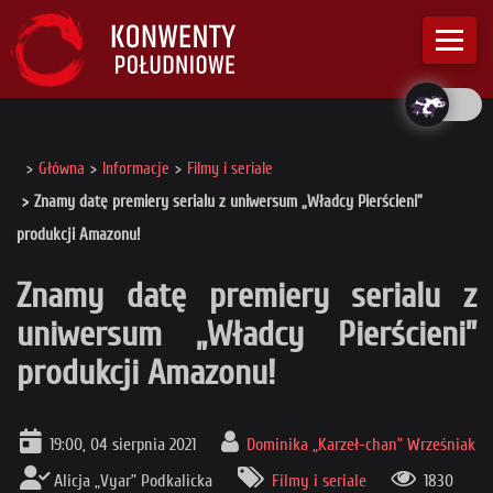
Główna
Informacje
Filmy i seriale
Znamy datę premiery serialu z uniwersum „Władcy Pierścieni”
produkcji Amazonu!
Znamy datę premiery serialu z
uniwersum „Władcy Pierścieni”
produkcji Amazonu!
19:00, 04 sierpnia 2021
Dominika „Karzeł-chan” Wrześniak
Alicja „Vyar” Podkalicka
Filmy i seriale
1830