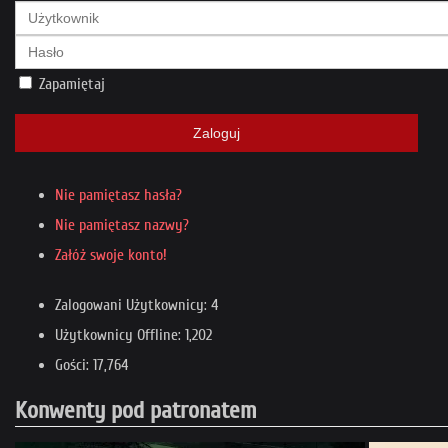
Zapamiętaj
Zaloguj
Nie pamiętasz hasła?
Nie pamiętasz nazwy?
Załóż swoje konto!
Zalogowani Użytkownicy: 4
Użytkownicy Offline: 1,202
Gości: 17,764
Konwenty pod patronatem