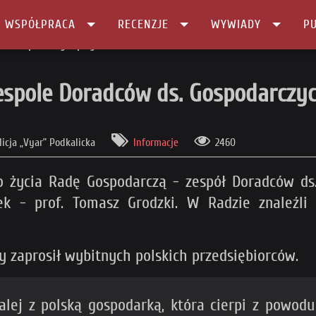
I WSPÓŁPRACA
RECENZJE
WYWIADY
PU
 ds. Gospodarczych przy Marszałku Senatu RP
Zespole Doradców ds. Gospodarczy
licja „Vyar” Podkalicka
Informacje
2460
do życia Radę Gospodarczą - zespół Doradców ds
k - prof. Tomasz Grodzki. W Radzie znaleźli 
y zaprosił wybitnych polskich przedsiębiorców.
alej z polską gospodarką, która cierpi z powod