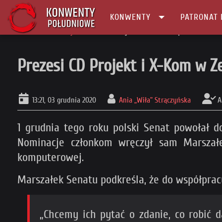
KONWENTY
PATRONAT 
Główna
Informacje
Prezesi CD Projekt i X-Kom w Zespole Doradców
Prezesi CD Projekt i X-Kom w 
13:21, 03 grudnia 2020
Ania „Wiła” Strączyńska
A
1 grudnia tego roku polski Senat powołał 
Nominacje członkom wręczył sam Marszałe
komputerowej.
Marszałek Senatu podkreśla, że do współprac
„Chcemy ich pytać o zdanie, co robić d