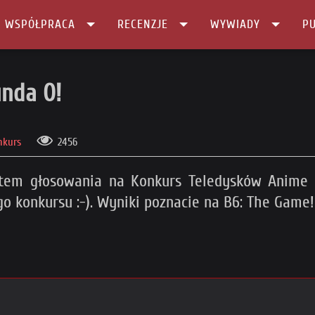
I WSPÓŁPRACA
RECENZJE
WYWIADY
PU
unda 0!
nkurs
2456
stem głosowania na Konkurs Teledysków Anime
 konkursu :-). Wyniki poznacie na B6: The Game!