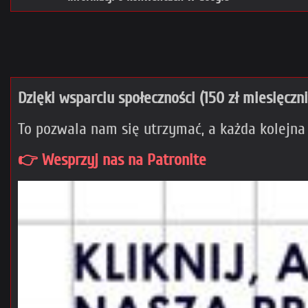
Dzięki wsparciu społeczności (150 zł miesięczn
To pozwala nam się utrzymać, a każda kolejna
👉 Wesprzyj nas na Patronite