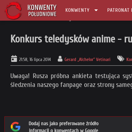
KONWENTY
PATRONAT 
Główna
Konkurs
Konkurs teledysków anime - runda 0!
Konkurs teledysków anime - r
21:58, 16 lipca 2014
Gerard „Alchelor” Vetinari
Ko
Uwaga! Rusza próbna ankieta testująca sy
śledzenia naszego fanpage oraz strony samego
Dodaj nas jako preferowane źródło
informacji o konwentach w Google