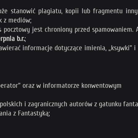
że stanowić plagiatu, kopii lub fragmentu inn
k z mediów;
s pocztowy jest chroniony przed spamowaniem. A
rpnia b.r.
;
ierać informacje dotyczące imienia, „ksywki” i 
mperator” oraz w informatorze konwentowym
olskich i zagranicznych autorów z gatunku fanta
nia z Fantastyką;