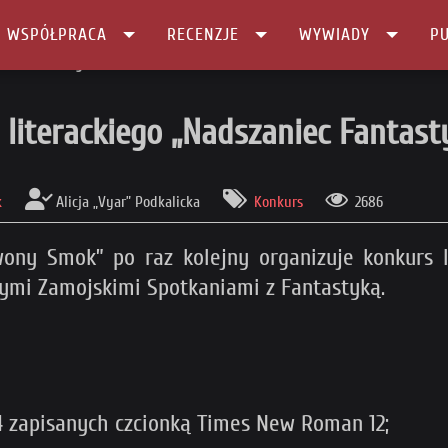
I WSPÓŁPRACA
RECENZJE
WYWIADY
PU
aniec Fantastyki”!
 literackiego „Nadszaniec Fantasty
k
Alicja „Vyar” Podkalicka
Konkurs
2686
ony Smok” po raz kolejny organizuje konkurs l
nymi Zamojskimi Spotkaniami z Fantastyką.
4 zapisanych czcionką Times New Roman 12;