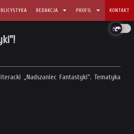
BLICYSTYKA
REDAKCJA
PROFIL
KONTAKT
ki”!
iteracki „Nadszaniec Fantastyki”. Tematyka