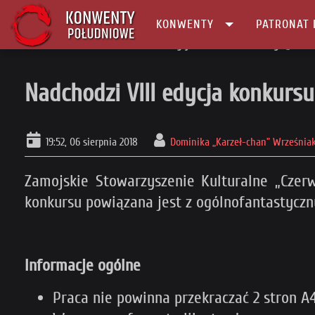
KONWENTY
PATRONAT 
Główna
Konkurs
Nadchodzi VIII edycja konkursu literackiego „Nadsz
Nadchodzi VIII edycja konkursu
19:52, 06 sierpnia 2018
Dominika „Karzeł-chan” Września
Zamojskie Stowarzyszenie Kulturalne „Czerw
konkursu powiązana jest z ogólnofantastycz
Informacje ogólne
Praca nie powinna przekraczać 2 stron A