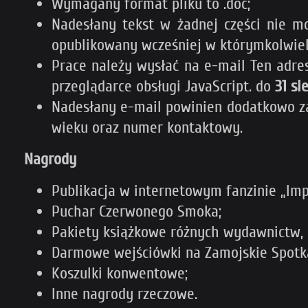
Wymagany format pliku to .doc;
Nadesłany tekst w żadnej części nie mo
opublikowany wcześniej w którymkolwie
Prace należy wysłać na e-mail
Ten adre
przeglądarce obsługi JavaScript.
do
31 sie
Nadesłany e-mail powinien dodatkowo zaw
wieku oraz numer kontaktowy.
Nagrody
Publikacja w internetowym fanzinie „I
Puchar Czerwonego Smoka;
Pakiety książkowe różnych wydawnictw, p
Darmowe wejściówki na Zamojskie Spotka
Koszulki konwentowe;
Inne nagrody rzeczowe.