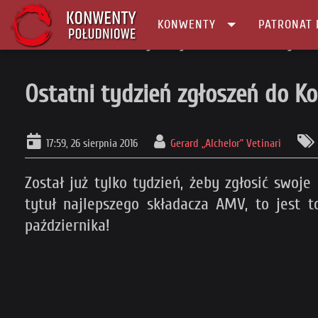
KONWENTY
PATRONAT 
Główna
Konkurs
Ostatni tydzień zgłoszeń do Konkursu Teledysków
Ostatni tydzień zgłoszeń do 
17:59, 26 sierpnia 2016
Gerard „Alchelor” Vetinari
Został już tylko tydzień, żeby zgłosić swoj
tytuł najlepszego składacza AMV, to jest 
października!