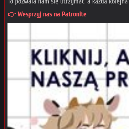
To pozwala nam się utrzymać, a każda kolejna
👉 Wesprzyj nas na Patronite