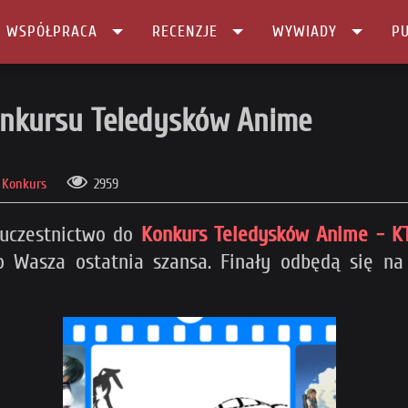
I WSPÓŁPRACA
RECENZJE
WYWIADY
PU
 Anime
Konkursu Teledysków Anime
Konkurs
2959
e uczestnictwo do
Konkurs Teledysków Anime - K
to Wasza ostatnia szansa. Finały odbędą się n