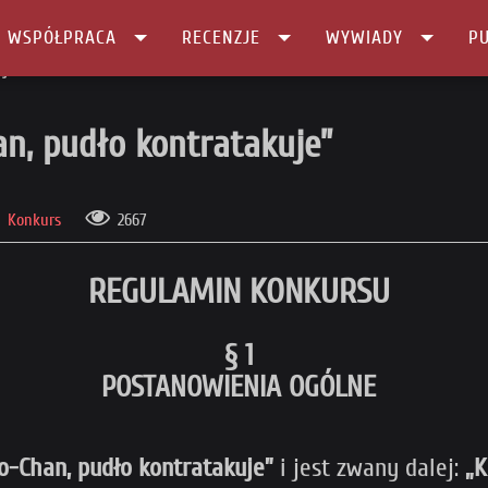
I WSPÓŁPRACA
RECENZJE
WYWIADY
PU
uje”
n, pudło kontratakuje”
Konkurs
2667
REGULAMIN KONKURSU
§ 1
POSTANOWIENIA OGÓLNE
o-Chan, pudło kontratakuje”
i jest zwany dalej:
„