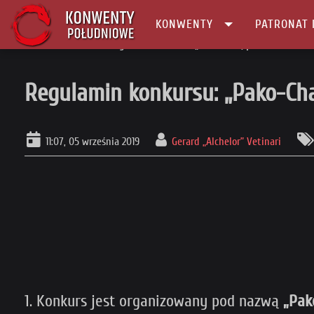
KONWENTY
PATRONAT 
Główna
Konkurs
Regulamin konkursu: „Pako-Chan, pudło kontratak
Regulamin konkursu: „Pako-Cha
11:07, 05 września 2019
Gerard „Alchelor” Vetinari
1. Konkurs jest organizowany pod nazwą
„Pak