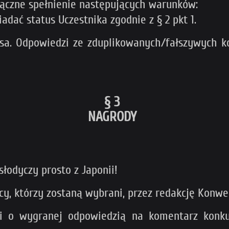
łączne spełnienie następujących warunków:
adać status Uczestnika zgodnie z § 2 pkt 1.
nsa. Odpowiedzi ze zduplikowanych/fałszywych ko
§ 3
NAGRODY
łodyczy prosto z Japonii!
cy, którzy zostaną wybrani, przez redakcję Konw
i o wygranej odpowiedzią na komentarz konku