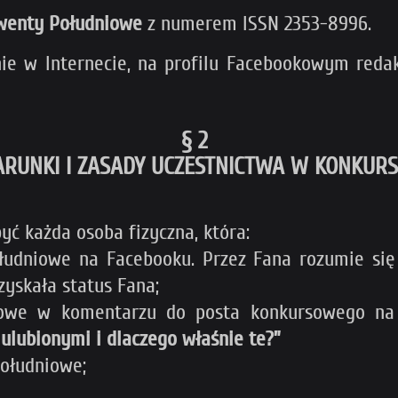
wenty Południowe
z numerem ISSN 2353-8996.
nie w Internecie, na profilu Facebookowym red
§ 2
RUNKI I ZASADY UCZESTNICTWA W KONKURS
yć każda osoba fizyczna, która:
łudniowe na Facebooku. Przez Fana rozumie się o
yskała status Fana;
sowe w komentarzu do posta konkursowego na 
 ulubionymi i dlaczego właśnie te?
”
Południowe;