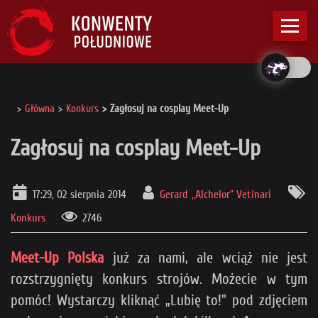
Główna
Konkurs
Zagłosuj na cosplay Meet-Up
Zagłosuj na cosplay Meet-Up
17:29, 02 sierpnia 2014
Gerard „Alchelor” Vetinari
Konkurs
2746
Meet-Up Polska
już za nami, ale wciąż nie jest
rozstrzygnięty konkurs strojów. Możecie w tym
pomóc! Wystarczy kliknąć „Lubię to!" pod zdjęciem