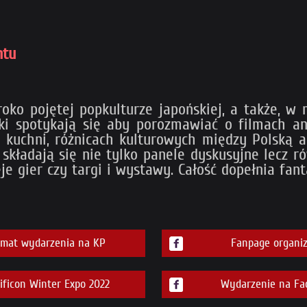
ntu
o pojętej popkulturze japońskiej, a także, w ni
ki spotykają się aby porozmawiać o filmach an
ej kuchni, różnicach kulturowych między Polską 
składają się nie tylko panele dyskusyjne lecz ró
je gier czy targi i wystawy. Całość dopełnia fan
emat wydarzenia na KP
Fanpage organiz
icon Winter Expo 2022
Wydarzenie na Fa