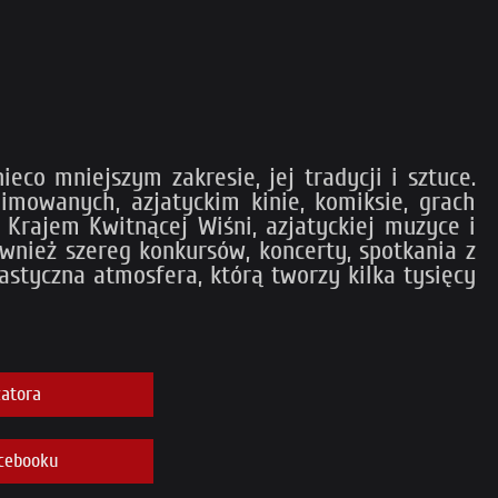
eco mniejszym zakresie, jej tradycji i sztuce.
imowanych, azjatyckim kinie, komiksie, grach
a Krajem Kwitnącej Wiśni, azjatyckiej muzyce i
wnież szereg konkursów, koncerty, spotkania z
tastyczna atmosfera, którą tworzy kilka tysięcy
atora
cebooku