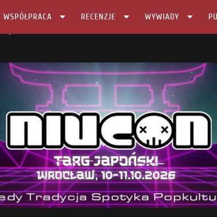
I WSPÓŁPRACA
RECENZJE
WYWIADY
PU
r Expo …