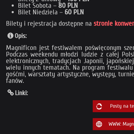
Bilet Sobota –
80 PLN
Bilet Niedziela –
60 PLN
Bilety i rejestracja dostępne na
stronie konwe
Opis:
Magnificon jest festiwalem poświęconym szerok
Podczas weekendu młodzi ludzie z całej Pols
elektronicznych, tradycjach Japonii, japoński
wielu innych tematach. Na program festiwalu 
gośćmi, warsztaty artystyczne, występy, turnie
fanów.
Linki:
Posty na t
WWW: Magnif