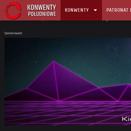
KONWENTY
PATRONAT 
Główna
Konwenty
Kalendarz i Lista konwentów
Magnificon Winte
Sponsorowane: