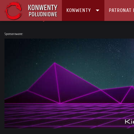
KONWENTY
PATRONAT 
Główna
Konwenty
Kalendarz i Lista konwentów
Fornost 2023
Sponsorowane: