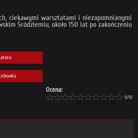
ch, ciekawymi warsztatami i niezapomnianymi
wskim Śródziemiu, około 150 lat po zakończeniu
atora
cebooku
Ocena:
0/10