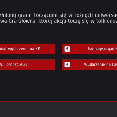
ełniony grami toczącymi się w różnych uniwersa
a Gra Główna, której akcja toczy się w tolkieno
emat wydarzenia na KP
Fanpage organiz
: Fornost 2023
Wydarzenie na Fa