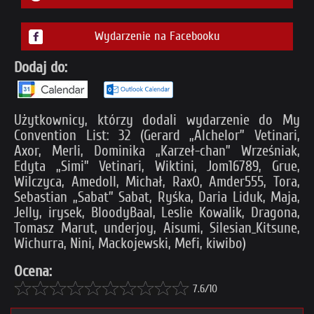
Wydarzenie na Facebooku
Dodaj do:
Użytkownicy, którzy dodali wydarzenie do My
Convention List: 32 (Gerard „Alchelor” Vetinari,
Axor, Merli, Dominika „Karzeł-chan” Wrześniak,
Edyta „Simi” Vetinari, Wiktini, Jom16789, Grue,
Wilczyca, Amedoll, Michał, RaxO, Amder555, Tora,
Sebastian „Sabat” Sabat, Ryśka, Daria Liduk, Maja,
Jelly, irysek, BloodyBaal, Leslie Kowalik, Dragona,
Tomasz Marut, underjoy, Aisumi, Silesian_Kitsune,
Wichurra, Nini, Mackojewski, Mefi, kiwibo)
Ocena:
7.6/10