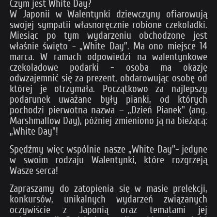
Czym jest White Day?
W Japonii w Walentynki dziewczyny ofiarowują
swojej sympatii własnoręcznie robione czekoladki.
Miesiąc po tym wydarzeniu obchodzone jest
właśnie święto - „White Day”. Ma ono miejsce 14
marca. W ramach odpowiedzi na walentynkowe
czekoladowe podarki - osoba ma okazję
odwzajemnić się za prezent, obdarowując osobę od
której je otrzymała. Początkowo za najlepszy
podarunek uważane były pianki, od których
pochodzi pierwotna nazwa – „Dzień Pianek" (ang.
Marshmallow Day), później zmieniono ją na bieżącą:
„White Day"!
Spędźmy więc wspólnie nasze „White Day"- jedyne
w swoim rodzaju Walentynki, które rozgrzeją
Wasze serca!
Zapraszamy do zatopienia się w masie prelekcji,
konkursów, unikalnych wydarzeń związanych
oczywiście z Japonią oraz tematami jej