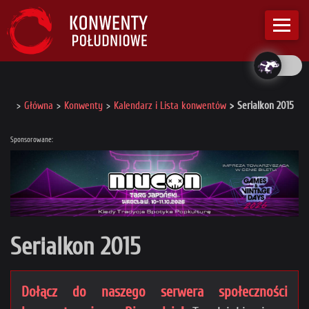
Główna
Konwenty
Kalendarz i Lista konwentów
Serialkon 2015
Sponsorowane:
Serialkon 2015
Dołącz do naszego serwera społeczności