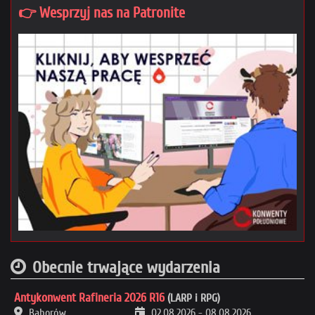
👉 Wesprzyj nas na Patronite
Obecnie trwające wydarzenia
Antykonwent Rafineria 2026 R16
(LARP i RPG)
Baborów
02.08.2026
-
08.08.2026