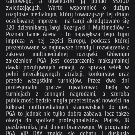
targowego, a odwiedziło ją ponad 35.000
zwiedzających. Warto wspomnieć o dużym
rozgłosie medialnym, który towarzyszył tej długo
oczekiwanej imprezie - na targi akredytowało się
320 dziennikarzy.Targi Rozrywki i Multimediów -
Poznań Game Arena - to największa tego typu
impreza w tej części Europy, podczas której
prezentowane są najnowsze trendy i rozwiązania z
zakresu multimedialnej rozrywki. Głównym
założeniem PGA jest dostarczenie maksymalnej
dawki pozytywnych emocji, za sprawą setek w
pełni interaktywnych atrakcji, konkursów oraz
przede wszystkim turniejów. Przez dwa dni
profesjonalni gracze rywalizować będą w
turniejach z cennymi nagrodami, a szeroka
publiczność będzie mogła przetestować nowości na
kilkuset multimedialnych stanowiskach do gier.
PGA to jednak nie tylko dobra zabawa, lecz także
okazja do spotkań profesjonalistów. Piątek, 18
października, jest dniem branżowym. W programie
PGA VIP DAY znajda się debaty i dyskusje